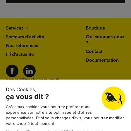
Services
Boutique
Secteurs d’activité
Qui sommes-nous
?
Nos références
Contact
Fil d’actualité
Documentation
accueil@tracks-security.fr
03 24 59 78 19
41 rue du Château d’Eau 08000 Charleville-
Mézières
Lundi au vendredi
08:30–12:00, 13:30–18:30
Samedi
08:30–12:00
Dimanche
Fermé