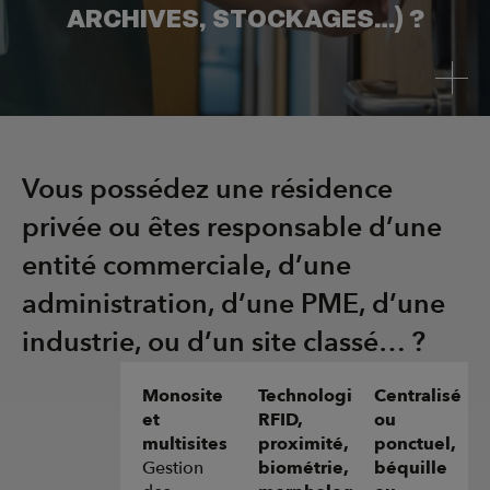
ARCHIVES, STOCKAGES…) ?
Vous possédez une résidence
privée ou êtes responsable d’une
entité commerciale, d’une
administration, d’une PME, d’une
industrie, ou d’un site classé… ?
Monosite
Technologie
Centralisé
et
RFID,
ou
multisites
proximité,
ponctuel,
Gestion
biométrie,
béquille