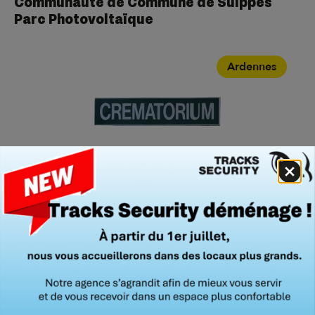
Communauté de Commune de Suippes
Parc Photovoltaïque
Ardennes
Crématorium de Prix-les-Mézières
Ardennes