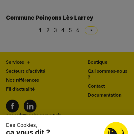
Commune Poinçons Lès Larrey
1
2
3
4
5
6
Services
Boutique
Secteurs d’activité
Qui sommes-nous
?
Nos références
Contact
Fil d’actualité
Documentation
accueil@tracks-security.fr
03 24 59 78 19