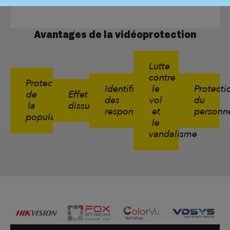
Avantages de la vidéoprotection
Lutte
contre
Protection
Identification
le
Protecti
de
Effet
des
vol
du
la
dissuasif
responsables
et
personn
population
le
vandalisme