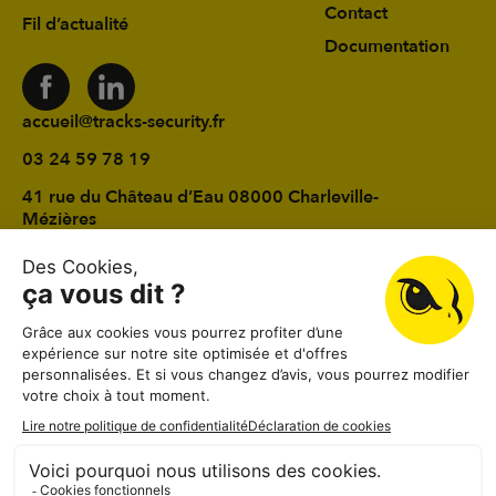
Contact
Fil d’actualité
Documentation
accueil@tracks-security.fr
03 24 59 78 19
41 rue du Château d’Eau 08000 Charleville-
Mézières
Lundi au vendredi
08:30–12:00, 13:30–18:30
Samedi
08:30–12:00
Dimanche
Fermé
Mentions légales
CGV
Politique de confidentialité