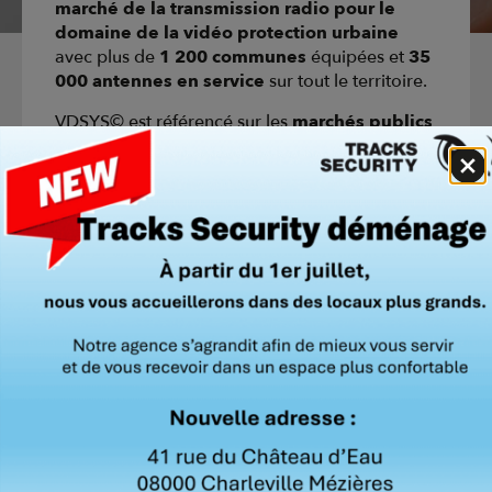
marché de la transmission radio pour le
domaine de la vidéo protection urbaine
avec plus de
1 200 communes
équipées et
35
000 antennes en service
sur tout le territoire.
VDSYS© est référencé sur les
marchés publics
prestigieux : la Métropole Nice Côte d’Azur, la
MEL, le Sipperec IDF, l’UGAP, Seine et Yvelines
Numériques et le Sictiam.
Les solutions VDSYS© de
transmission sans fil
sécurisées sur les bandes de fréquences
5Ghz, 24Ghz et 60Ghz
sont conformes à
toutes les normes, législations et la dernière
directive Européenne RED.
L’exigence de
VDSYS©
a permis de créer des
solutions aux technologies poussées, avec des
produits durcis
et une
gamme Atex
lui
donnant accès aux marchés
militaires,
nucléaires, portuaires, pétroliers,
industriels
et
Seveso
.