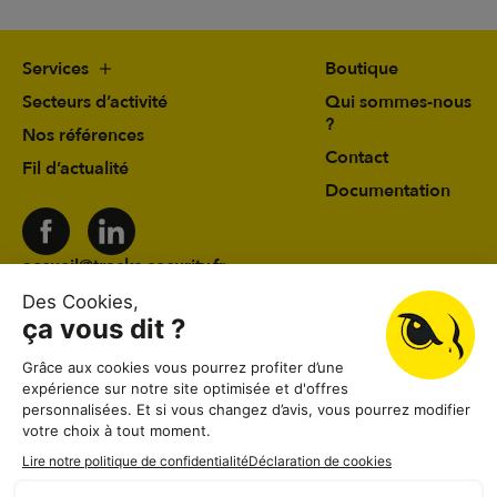
Services
Boutique
Secteurs d’activité
Qui sommes-nous
?
Nos références
Contact
Fil d’actualité
Documentation
accueil@tracks-security.fr
03 24 59 78 19
41 rue du Château d’Eau 08000 Charleville-
Mézières
Lundi au vendredi
08:30–12:00, 13:30–18:30
Samedi
08:30–12:00
Dimanche
Fermé