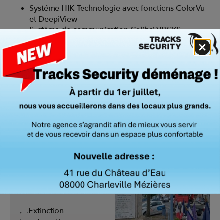
Systéme HIK Technologie avec fonctions ColorVu
et DeepiView
Système de communication Colibri VDSYS
Alimentation Synaps du fabricant Slat.
Conception
Installation
Maintenance
Détection Intrusion
Vidéoprotection
Contrôle d'accès
Détection incendie
Extinction