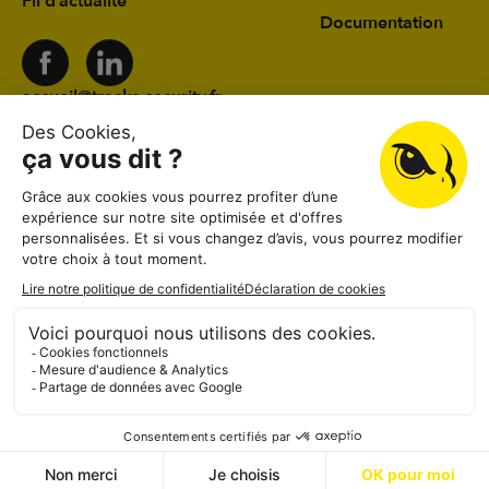
Fil d’actualité
Documentation
accueil@tracks-security.fr
03 24 59 78 19
41 rue du Château d’Eau 08000 Charleville-
Mézières
Lundi au vendredi
08:30–12:00, 13:30–18:30
Samedi
08:30–12:00
Dimanche
Fermé
Mentions légales
CGV
Politique de confidentialité
© 2026 Tracks Security
Réalisé par Graphik Impact