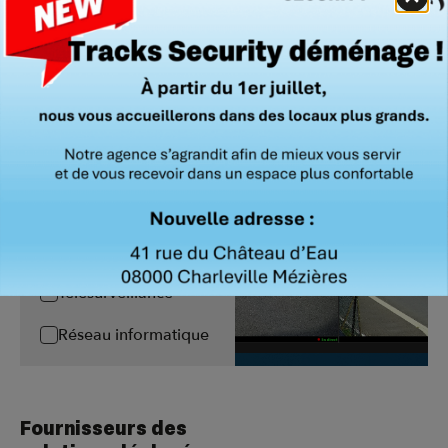
Maintenance
Détection Intrusion
Vidéoprotection
Contrôle d'accès
Détection incendie
Extinction
automatique
Télésurveillance
Réseau informatique
Fournisseurs des