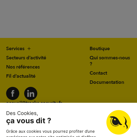
Services
Boutique
Secteurs d’activité
Qui sommes-nous
?
Nos références
Contact
Fil d’actualité
Documentation
accueil@tracks-security.fr
03 24 59 78 19
41 rue du Château d’Eau 08000 Charleville-
Mézières