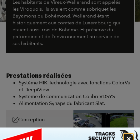
Les habitants de Vireux-Wallerand sont appelés
les Viroquois. Ils avaient comme sobriquet les
Bayamons ou Bohémond. Wallerand étant
historiquement aux comtes de Luxembourg qui
étaient aussi rois de Bohème. Et préserve du
patrimoine et de l’environnement au service de
ses habitants.
Prestations réalisées
Systéme HIK Technologie avec fonctions ColorVu
et DeepiView
Système de communication Colibri VDSYS
Alimentation Synaps du fabricant Slat.
Conception
Installation