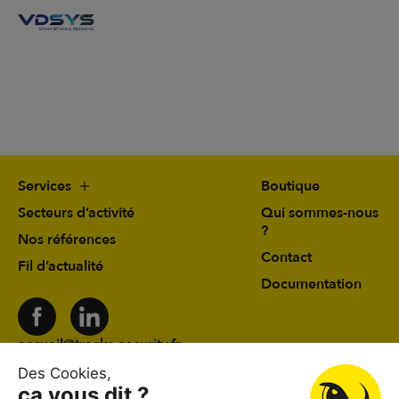
Services
Boutique
Secteurs d’activité
Qui sommes-nous
?
Nos références
Contact
Fil d’actualité
Documentation
accueil@tracks-security.fr
03 24 59 78 19