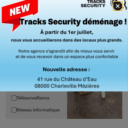
Installation
Maintenance
Détection Intrusion
Vidéoprotection
Contrôle d'accès
Détection incendie
Extinction
automatique
Télésurveillance
Réseau informatique