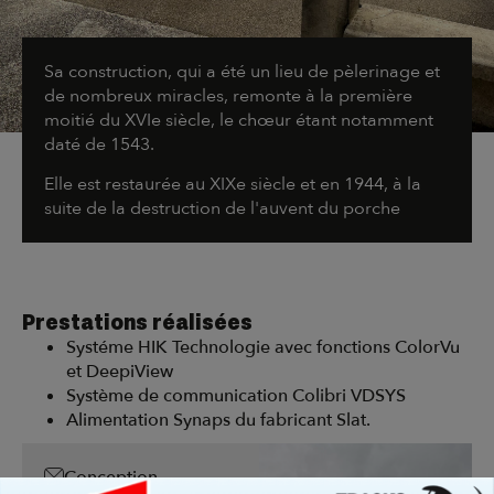
Sa construction, qui a été un lieu de pèlerinage et
de nombreux miracles, remonte à la première
moitié du XVIe siècle, le chœur étant notamment
daté de 1543.
Elle est restaurée au XIXe siècle et en 1944, à la
suite de la destruction de l'auvent du porche
Prestations réalisées
Systéme HIK Technologie avec fonctions ColorVu
et DeepiView
Système de communication Colibri VDSYS
Alimentation Synaps du fabricant Slat.
Conception