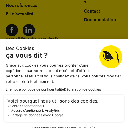
?
Nos références
Contact
Fil d’actualité
Documentation
accueil@tracks-security.fr
03 24 59 78 19
41 rue du Château d’Eau 08000 Charleville-
Mézières
Lundi au vendredi
08:30–12:00, 13:30–18:30
Samedi
08:30–12:00
Dimanche
Fermé