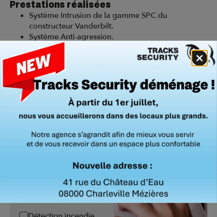
Prestations réalisées
Système Intrusion de la gamme SPC du
constructeur Vanderbilt.
Système Anti-agression.
Télésurveillance de notre partenaire Cors-Online.
Installation de barrières infrarouges du
constructeur Prodotec.
Conception
Installation
Maintenance
Détection Intrusion
Vidéoprotection
Contrôle d'accès
Détection incendie