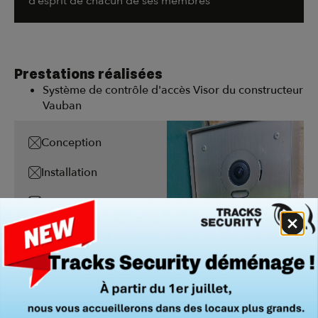
d’esprit de chacun de ses membres
Prestations réalisées
Système de contrôle d'accès Visor du constructeur
Vauban
Conception
Installation
Maintenance
Détection Intrusion
Vidéoprotection
Contrôle d'accès