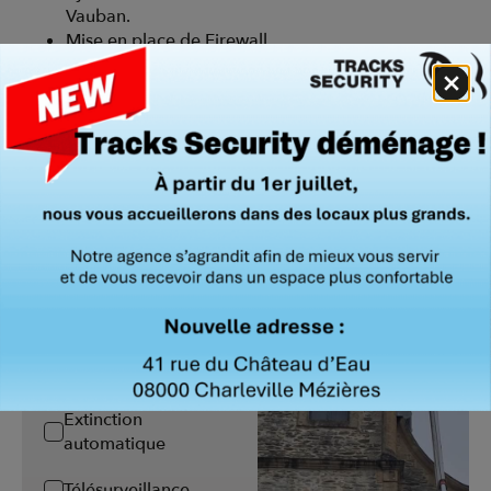
Vauban.
Mise en place de Firewall.
Conception
Installation
Maintenance
Détection Intrusion
Vidéoprotection
Contrôle d'accès
Détection incendie
Extinction
automatique
Télésurveillance