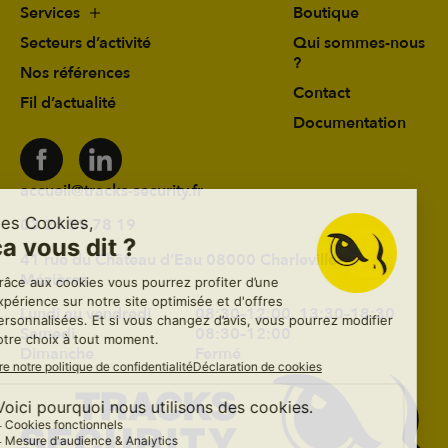
Services
Boutique
Secteurs d’activité
Qui sommes-nous
?
Nos références
Contact
Fil d’actualité
Documentation
accueil@tracks-security.fr
03 24 59 78 19
41 rue du Château d’Eau 08000 Charleville-
Mézières
Lundi au vendredi
08:30–12:00, 13:30–18:30
Samedi
08:30–12:00
Dimanche
Fermé