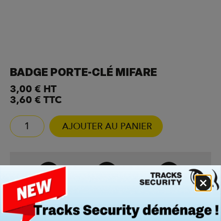
BADGE PORTE-CLÉ MIFARE
3,00
€
HT
3,60
€
TTC
AJOUTER AU PANIER
Paiement en
À partir de 50€
Délais sous 24h à
ligne
48h
Livraison
Tout en
Expédition
offerte