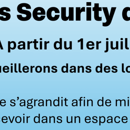
Batterie originale
Nouveau
système Daitem 3,
erie originale pour
30,00
€
36,00
me Daitem 3,6 V 5Ah
HT