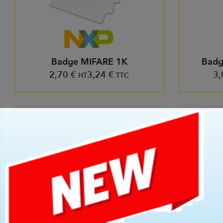
Badge MIFARE 1K
Badg
2,70
€
3,24
€
3
HT
TTC