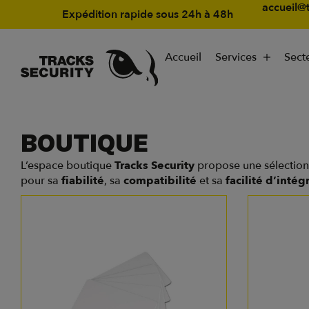
accueil@t
Expédition rapide sous 24h à 48h
Accueil
Services
Secte
BOUTIQUE
L’espace boutique
Tracks Security
propose une sélection 
pour sa
fiabilité
, sa
compatibilité
et sa
facilité d’intég