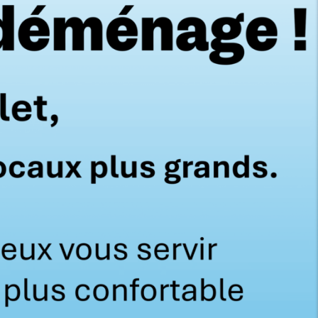
 pour
Batterie originale pour
6V 4Ah
système Daitem 3V 1Ah
€
18,00
€
21,60
€
TTC
HT
TTC