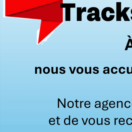
Batterie 12V 2.2AH
19,00
€
22,80
€
Batt
HT
TTC
systè
Batterie originale pour
système Daitem 3V 2.4Ah