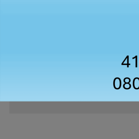
Batt
20,00
€
24,00
€
HT
TTC
systè
20
Paiement en ligne
À par
Tout en sécurité
Liv