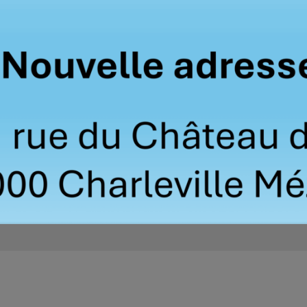
erie originale pour
Capot de protect
me Daitem 4,5V 3Ah
transparent pour DM i
,00
€
24,00
€
3,00
€
3,60
€
HT
TTC
HT
1
2
tir de 50€
Délais sous 24h à 48h
raison offerte
Expédition rapide