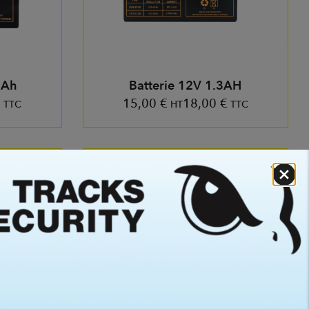
2Ah
Batterie 12V 1.3AH
€
15,00
€
18,00
€
TTC
HT
TTC