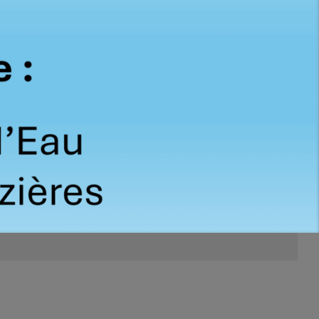
ion
Clé de réarmement de bouton
ncendie.
bris de glace vert
3,00
€
3,60
€
TTC
HT
TTC