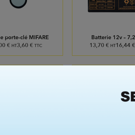
e porte-clé MIFARE
Batterie 12v – 7,
,00
€
3,60
€
13,70
€
16,44
HT
TTC
HT