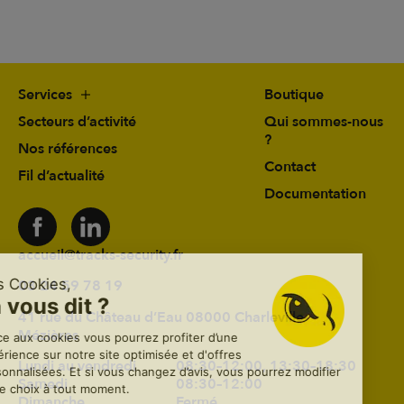
Services
Boutique
Secteurs d’activité
Qui sommes-nous
?
Nos références
Contact
Fil d’actualité
Documentation
accueil@tracks-security.fr
03 24 59 78 19
41 rue du Château d’Eau 08000 Charleville-
Mézières
Lundi au vendredi
08:30–12:00, 13:30–18:30
Samedi
08:30–12:00
Dimanche
Fermé