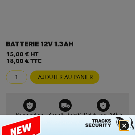
BATTERIE 12V 1.3AH
15,00
€
HT
18,00
€
TTC
AJOUTER AU PANIER
Paiement en
À partir de 50€
Délais sous 24h à
ligne
48h
Livraison
Tout en
Expédition
offerte