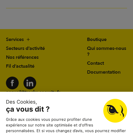
Services
Boutique
Secteurs d’activité
Qui sommes-nous
?
Nos références
Contact
Fil d’actualité
Documentation
accueil@tracks-security.fr
03 24 59 78 19
41 rue du Château d’Eau 08000 Charleville-
Mézières
Lundi au vendredi
08:30–12:00, 13:30–18:30