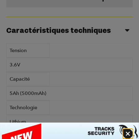
Caractéristiques techniques
Tension
3.6V
Capacité
5Ah (5000mAh)
Technologie
Lithium
Référence