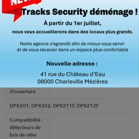
constructeur
BAT01
Compatibilité :
détecteurs de
mouvement
DP8105, DP8105F, DP8106, DP8111F
Compatibilité :
détecteurs
d’ouverture
DP8201, DP8202, DP8211F, DP8212F
Compatibilité :
détecteurs de
bris de vitre