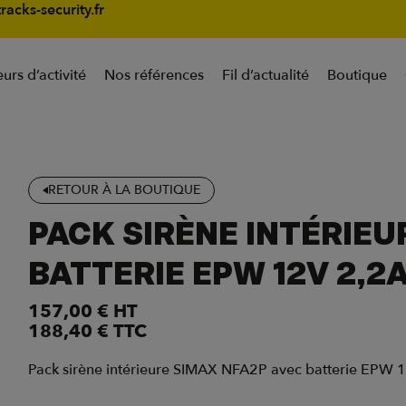
racks-security.fr
urs d’activité
Nos références
Fil d’actualité
Boutique
RETOUR À LA BOUTIQUE
PACK SIRÈNE INTÉRIEU
BATTERIE EPW 12V 2,2
157,00
€
HT
188,40
€
TTC
Pack sirène intérieure SIMAX NFA2P avec batterie EPW 