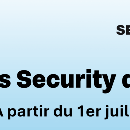
AJOUTER AU PANIER
Paiement en ligne
À partir de 50€
Tout en sécurité
Livraison offert
Caractéristiques techniques
Poids
1,65 kg
Dimensions
191 × 176 × 68 cm