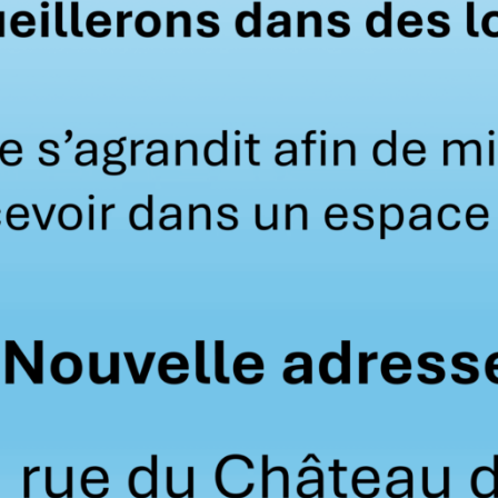
Tension
12Volts
Capacité
2,2Ah
Matière
Acier
Normes
IP40/IK08
Description produit