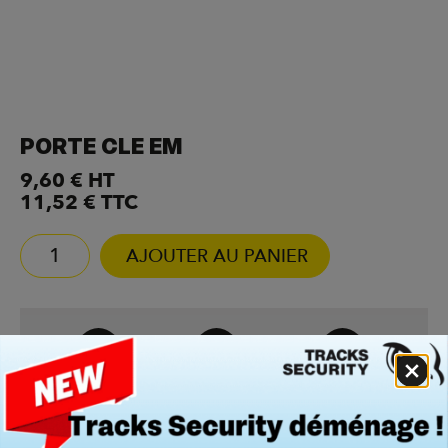
PORTE CLE EM
9,60
€
HT
11,52
€
TTC
AJOUTER AU PANIER
Paiement en
À partir de 50€
Délais sous 24h à
ligne
48h
Livraison
Tout en
Expédition
offerte