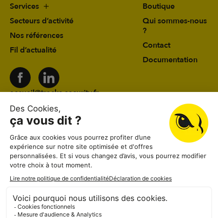
Services
Boutique
Secteurs d’activité
Qui sommes-nous
?
Nos références
Contact
Fil d’actualité
Documentation
accueil@tracks-security.fr
03 24 59 78 19
41 rue du Château d’Eau 08000 Charleville-
Mézières
Lundi au vendredi
08:30–12:00, 13:30–18:30
Samedi
08:30–12:00
Dimanche
Fermé